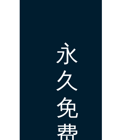
永
久
免
费