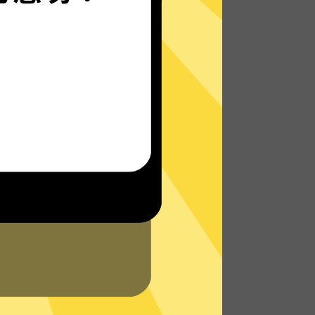
永久加速器的自研发通信协议，使您无论是
在路上还是沙发上，都能轻松快速地访问网
络，体验真正的极速网络。
了解更多永久加速器App特点