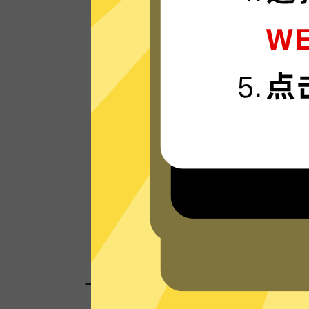
永久加速器的服务器使用更新一代的”闪连“
接技术，只为速度而生，可轻松支持4K流
体。
看看其他人对永久加速器的评价
一键连接，无需任何繁